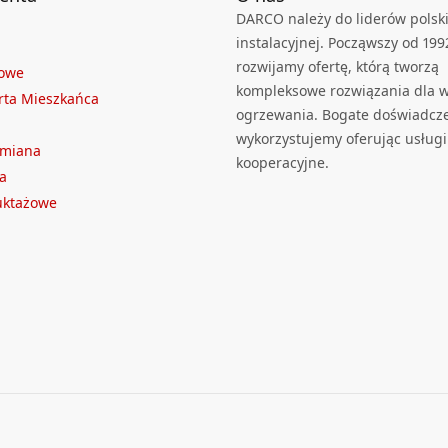
DARCO należy do liderów polski
instalacyjnej. Począwszy od 199
rozwijamy ofertę, którą tworzą
towe
kompleksowe rozwiązania dla we
rta Mieszkańca
ogrzewania. Bogate doświadcz
wykorzystujemy oferując usługi
ymiana
kooperacyjne.
a
ruktażowe