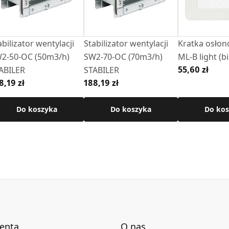
abilizator wentylacji
Stabilizator wentylacji
Kratka osłon
50-OC (50m3/h)
SW2-70-OC (70m3/h)
ML-B light (bi
55,60 zł
ABILER
STABILER
8,19 zł
188,19 zł
Do koszyka
Do koszyka
Do kos
ienta
O nas