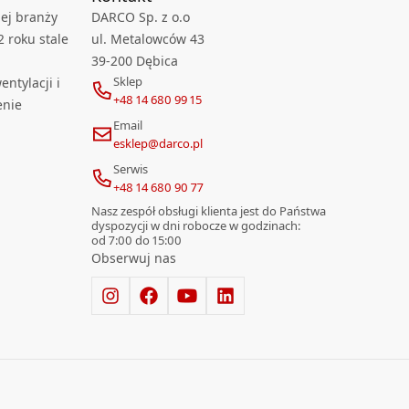
ej branży
DARCO Sp. z o.o
2 roku stale
ul. Metalowców 43
39-200 Dębica
Sklep
ntylacji i
+48 14 680 99 15
enie
Email
esklep@darco.pl
Serwis
+48 14 680 90 77
Nasz zespół obsługi klienta jest do Państwa
dyspozycji w dni robocze w godzinach:
od 7:00 do 15:00
Obserwuj nas