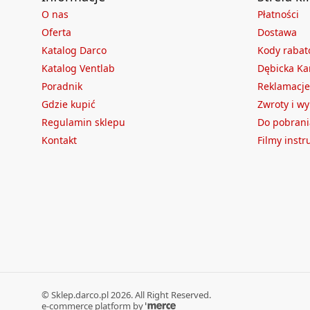
O nas
Płatności
Oferta
Dostawa
Katalog Darco
Kody raba
Katalog Ventlab
Dębicka Ka
Poradnik
Reklamacje
Gdzie kupić
Zwroty i w
Regulamin sklepu
Do pobrani
Kontakt
Filmy inst
©
Sklep.darco.pl
2026
. All Right Reserved.
e-commerce platform by