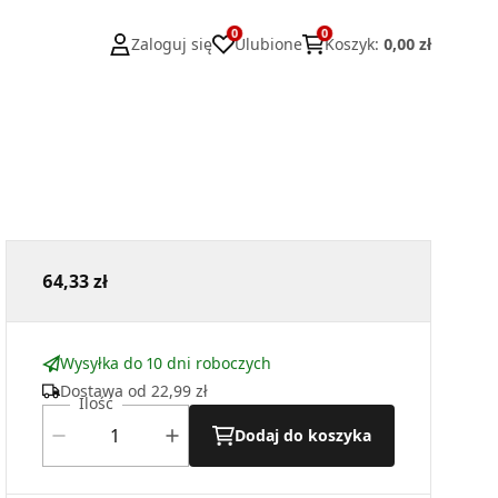
0
0
Zaloguj się
Ulubione
Koszyk
:
0,00 zł
64,33 zł
Wysyłka do 10 dni roboczych
Dostawa od
22,99 zł
Ilość
Dodaj do koszyka