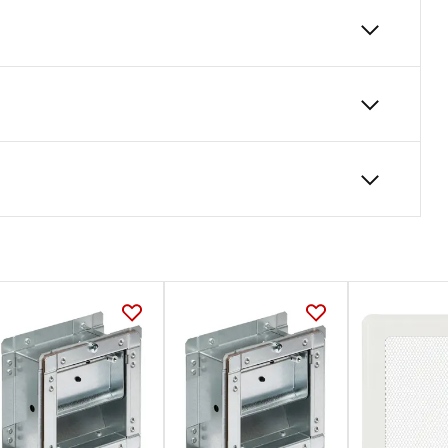
 blachy cynkowanej zabezpiecza połączenie z
 demontaż stabilera w celu np. czyszczenia
180
24
Karta Techniczna
DARCO_Karta_katalogowa_Stabilery.pdf