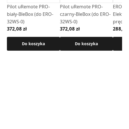
Pilot uRemote PRO-
Pilot uRemote PRO-
ERO-3
W celu poprawnego działania urządzenia wymagane jest
biały-BleBox (do ERO-
czarny-BleBox (do ERO-
Elektro
zastosowanie regulatora.
32WS-0)
32WS-0)
prędko
372,08 zł
372,08 zł
288,19 
(natyn
Zasady działania Generatora ciągu
kwadrat
zobacz film
Do koszyka
Do koszyka
Montaż regulatora
ERO
-32WS-0 do generatora ciągu
GCKV
zobacz film