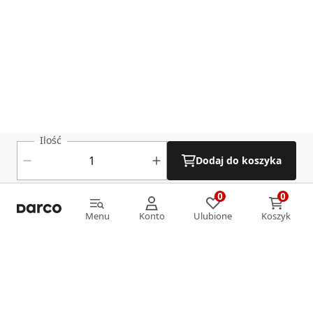
Ilość
Dodaj do koszyka
0
0
0
0
Menu
Konto
Ulubione
Koszyk
Menu
Konto
Ulubione
Koszyk
Informacje
O nas
Strefa klienta
Oferta