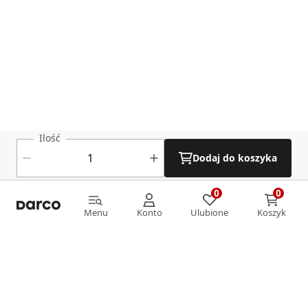
Ilość
Dodaj do koszyka
0
0
0
0
Menu
Konto
Ulubione
Koszyk
Menu
Konto
Ulubione
Koszyk
Informacje
O nas
Strefa klienta
Oferta