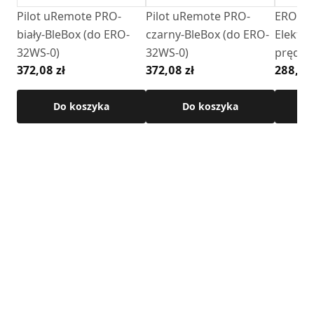
Pilot uRemote PRO-
Pilot uRemote PRO-
ERO-3
W celu poprawnego działania urządzenia wymagane jest
biały-BleBox (do ERO-
czarny-BleBox (do ERO-
Elektro
zastosowanie regulatora.
32WS-0)
32WS-0)
prędko
372,08 zł
372,08 zł
288,19 
(natyn
Zasady działania Generatora ciągu
kwadrat
zobacz film
Do koszyka
Do koszyka
Montaż regulatora
ERO
-32WS-0 do generatora ciągu
GCKV
zobacz film