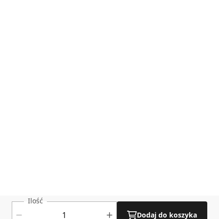
skorzystanie z bezpłatnego narzędzia „Kalkulator
Okablowania”,
dostępnego na stronie Darco
Kalkulator okablowania
pobierz
Ilość
Dodaj do koszyka