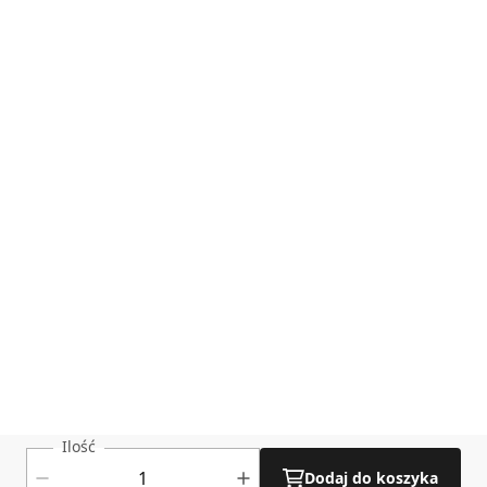
skorzystanie z bezpłatnego narzędzia „Kalkulator
Okablowania”,
dostępnego na stronie Darco
Kalkulator okablowania
pobierz
Ilość
Dodaj do koszyka