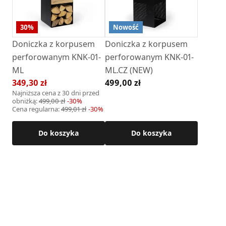
30
%
Nowość
Doniczka z korpusem
Doniczka z korpusem
perforowanym KNK-01-
perforowanym KNK-01-
ML
ML.CZ (NEW)
349,30 zł
499,00 zł
Najniższa cena z 30 dni przed
obniżką:
499,00 zł
-
30
%
Cena regularna
:
499,01 zł
-
30
%
Do koszyka
Do koszyka