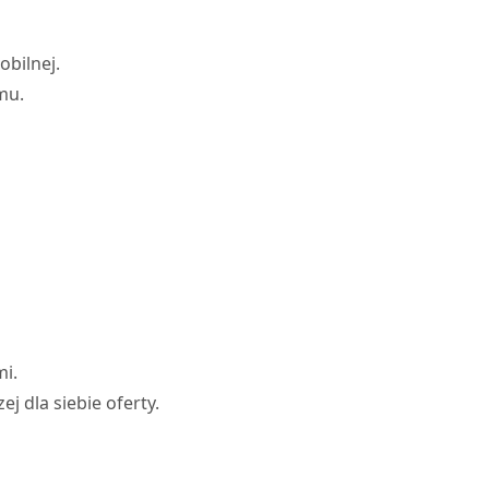
obilnej.
mu.
mi.
 dla siebie oferty.