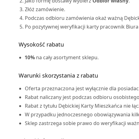
Jako formę dostawy wybierz
Odbiór własny
.
Złóż zamówienie.
Podczas odbioru zamówienia okaż ważną Dębicką 
Po pozytywnej weryfikacji karty pracownik Biur
Wysokość rabatu
10%
na cały asortyment sklepu.
Warunki skorzystania z rabatu
Oferta przeznaczona jest wyłącznie dla posiadac
Rabat naliczany jest podczas odbioru osobisteg
Rabat z tytułu Dębickiej Karty Mieszkańca nie ł
W przypadku jednoczesnego obowiązywania kilku p
Sklep zastrzega sobie prawo do weryfikacji ważn