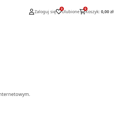
0
0
Zaloguj się
Ulubione
Koszyk
:
0,00 zł
internetowym.