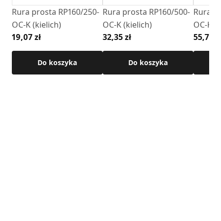
Rura prosta RP160/250-
Rura prosta RP160/500-
Rura pr
OC-K (kielich)
OC-K (kielich)
OC-K (k
19,07 zł
32,35 zł
55,72 z
Do koszyka
Do koszyka