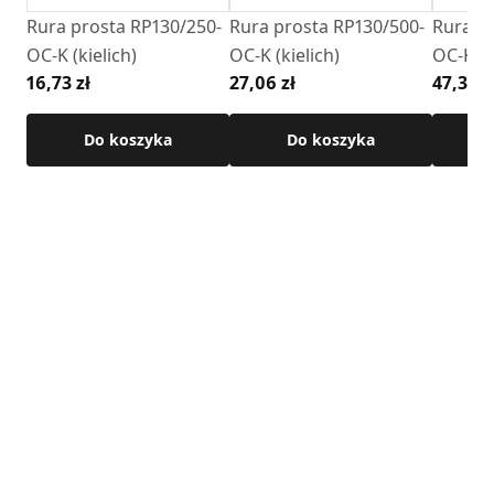
Rura prosta RP130/250-
Rura prosta RP130/500-
Rura pr
OC-K (kielich)
OC-K (kielich)
OC-K (k
16,73 zł
27,06 zł
47,36 z
Do koszyka
Do koszyka