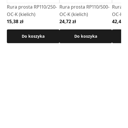
Rura prosta RP110/250-
Rura prosta RP110/500-
Rura pr
OC-K (kielich)
OC-K (kielich)
OC-K (k
15,38 zł
24,72 zł
42,44 z
Do koszyka
Do koszyka