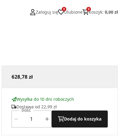
0
0
Zaloguj się
Ulubione
Koszyk
:
0,00 zł
628,78 zł
Wysyłka do 10 dni roboczych
Dostawa od
22,99 zł
Ilość
Dodaj do koszyka