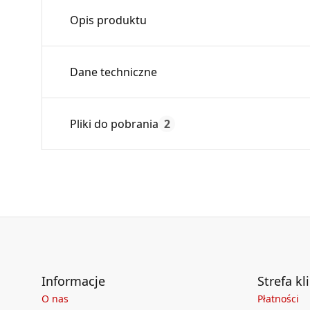
Opis produktu
Daszek Sombrero stanowi estetyczne zakoń
Dane techniczne
zabezpiecza przewód kominowy przed opadam
Średnica:
Pliki do pobrania
2
Max. temperatura:
Czas gwarancji:
Deklaracja
DZ 02_2018.pdf
Informacje
Strefa kl
O nas
Płatności