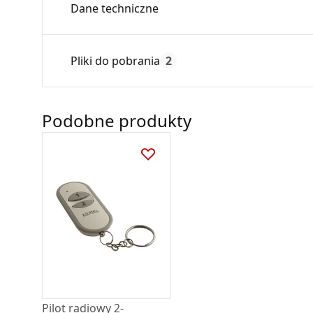
Dane techniczne
Czas gwarancji:
Pliki do pobrania
2
Instrukcja obsługi
Podobne produkty
DARCO_Instrukcja_obsługi-ROM-01.pdf
Pilot radiowy 2-