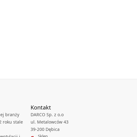
Kontakt
ej branży
DARCO Sp. z o.o
2 roku stale
ul. Metalowców 43
39-200 Dębica
Sklep
ntylacji i