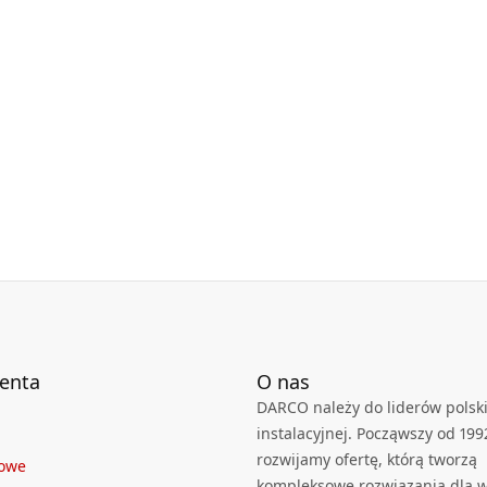
ienta
O nas
DARCO należy do liderów polski
instalacyjnej. Począwszy od 199
rozwijamy ofertę, którą tworzą
towe
kompleksowe rozwiązania dla we