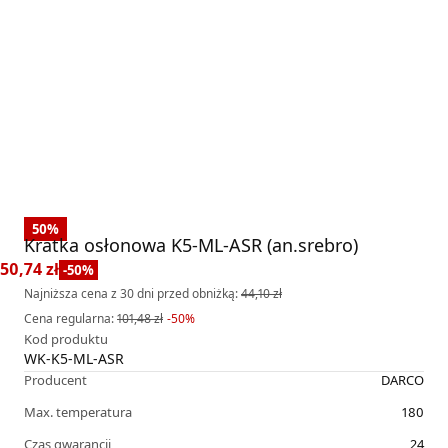
50
%
Kratka osłonowa K5-ML-ASR (an.srebro)
50,74 zł
-
50
%
Najniższa cena z 30 dni przed obniżką:
44,10 zł
Cena regularna
:
101,48 zł
-
50
%
Kod produktu
WK-K5-ML-ASR
Producent
DARCO
Max. temperatura
180
Czas gwarancji
24