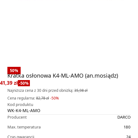
50
%
Kratka osłonowa K4-ML-AMO (an.mosiądz)
41,39 zł
-
50
%
Najniższa cena z 30 dni przed obniżką:
35,98 zł
Cena regularna
:
82,78 zł
-
50
%
Kod produktu
WK-K4-ML-AMO
Producent
DARCO
Max. temperatura
180
Czas gwarancji
24