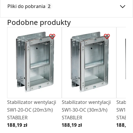
Max. temperatura:
180
stabilera w celu np. czyszczenia systemu.
Pliki do pobrania
2
Czas gwarancji:
24
Podobne produkty
Deklaracja
KDWU 05_2023.pdf
Karta Techniczna
DARCO_Karta_katalogowa_Stabilery.pdf
Stabilizator wentylacji
Stabilizator wentylacji
Stabili
SW1-20-OC (20m3/h)
SW1-30-OC (30m3/h)
SW1-50
STABILER
STABILER
STABIL
188,19 zł
188,19 zł
188,19 