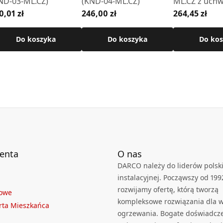
ND-03-ML.CZ)
(KND-04-ML.CZ)
ML.CZ z uch
0,01 zł
246,00 zł
264,45 zł
(KND-05-ML.
Do koszyka
Do koszyka
Do kos
ienta
O nas
DARCO należy do liderów polski
instalacyjnej. Począwszy od 199
rozwijamy ofertę, którą tworzą
towe
kompleksowe rozwiązania dla we
rta Mieszkańca
ogrzewania. Bogate doświadcz