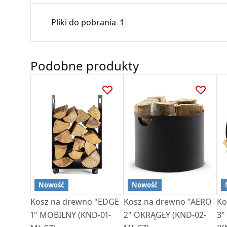
Czas gwarancji:
Pliki do pobrania
1
Karta Techniczna
Podobne produkty
DGP-Kosze na drewno-202506-PL-2.pdf
Nowość
Nowość
Kosz na drewno "EDGE
Kosz na drewno "AERO
Ko
1" MOBILNY (KND-01-
2" OKRĄGŁY (KND-02-
3" OKRĄGŁY WISZĄCY