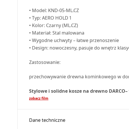
• Model:
KND
-05-ML.CZ
• Typ:
AERO
HOLD
1
• Kolor: Czarny (ML.CZ)
• Materiał: Stal malowana
• Wygodne uchwyty – łatwe przenoszenie
• Design: nowoczesny, pasuje do wnętrz klasyc
Zastosowanie:
przechowywanie drewna kominkowego w domu,
Stylowe i solidne kosze na drewno
DARCO
–
zobacz film
Dane techniczne