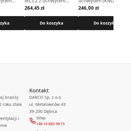
wytem
ML.CZ z uchwytem
uchwytem (KND-07-
264,45 zł
246,00 zł
CZ)
(KND-06-ML.CZ)
ML.CZ)
zyka
Do koszyka
Do koszyka
Kontakt
ej branży
DARCO Sp. z o.o
2 roku stale
ul. Metalowców 43
39-200 Dębica
Sklep
ntylacji i
+48 14 680 99 15
enie