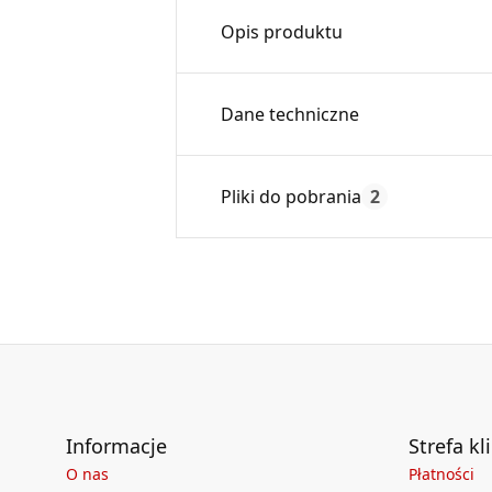
Opis produktu
Ramka licująca kompatybilna z k
Dane techniczne
Zastosowanie ramki pozwala zl
Ramka w komplecie nie zawier
Max. temperatura:
Pliki do pobrania
2
Czas gwarancji:
Deklaracja
DZ 01_2018.pdf
Informacje
Strefa kl
O nas
Płatności