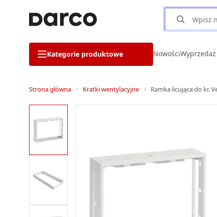
Nowości
Wyprzedaż
Kategorie produktowe
Strona główna
Kratki wentylacyjne
Ramka licująca do kr. 