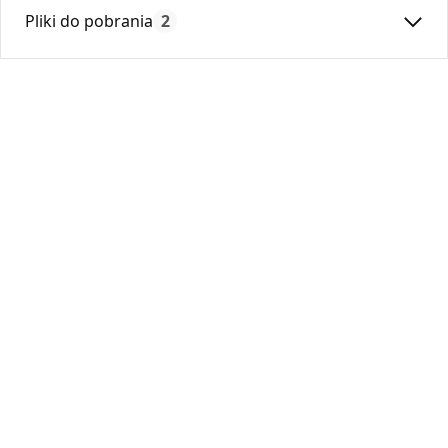
Max. temperatura:
180
Pliki do pobrania
2
Czas gwarancji:
24
Deklaracja
DZ 01_2018.pdf
Karta Techniczna
Karta Katalogowa Darco Ventlab_ Akcesoria do
kratek.pdf