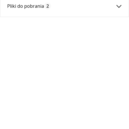
Max. temperatura:
180
Pliki do pobrania
2
Czas gwarancji:
24
Deklaracja
DZ 01_2018.pdf
Karta Techniczna
Karta Katalogowa Darco Ventlab_ Akcesoria do
kratek.pdf