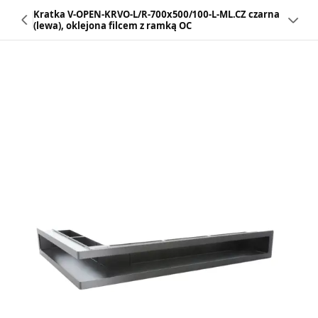
Kratka V-OPEN-KRVO-L/R-700x500/100-L-ML.CZ czarna
(lewa), oklejona filcem z ramką OC