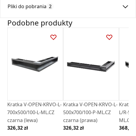
Max. temperatura:
180
dostępna na rynku.
Pliki do pobrania
2
Czas gwarancji:
24
Kratki tunelowe narożne winny być montowane ponad
wkładem kominkowym z wylotem kierowanym do dołu, lub
Podobne produkty
pod wkładem kominkowym z wylotem kierowanym ku
Deklaracja
DZ 01_2018.pdf
górze.
Kratka posiada ramkę montażową wykonaną z ocynku.
Karta Techniczna
Karta Katalogowa Darco Ventlab_ Model V-
Open.pdf
Kratka V-OPEN-KRVO-L-
Kratka V-OPEN-KRVO-L-
Kratka
700x500/100-L-ML.CZ
500x700/100-P-ML.CZ
L/R-500
czarna (lewa)
czarna (prawa)
ML.CZ c
326,32 zł
326,32 zł
368,02 
oklejon
OC