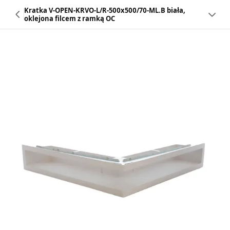
Kratka V-OPEN-KRVO-L/R-500x500/70-ML.B biała,
oklejona filcem z ramką OC