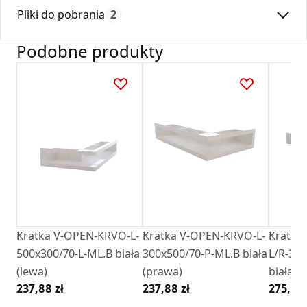
Max. temperatura:
180
dostępna na rynku.
Pliki do pobrania
2
Czas gwarancji:
24
Kratki tunelowe narożne winny być montowane ponad
wkładem kominkowym z wylotem kierowanym do dołu, lub
Podobne produkty
pod wkładem kominkowym z wylotem kierowanym ku
Deklaracja
DZ 01_2018.pdf
górze.
Kratka posiada ramkę montażową wykonaną z ocynku.
Karta Techniczna
Karta Katalogowa Darco Ventlab_ Model V-
Open.pdf
Kratka V-OPEN-KRVO-L-
Kratka V-OPEN-KRVO-L-
Kratka
500x300/70-L-ML.B biała
300x500/70-P-ML.B biała
L/R-30
(lewa)
(prawa)
biała (
237,88 zł
237,88 zł
275,52 
filcem