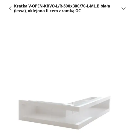
Kratka V-OPEN-KRVO-L/R-500x300/70-L-ML.B biała
(lewa), oklejona filcem z ramką OC