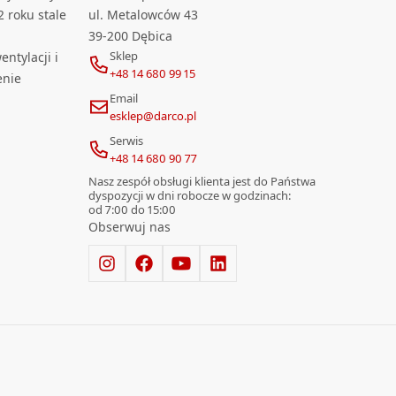
2 roku stale
ul. Metalowców 43
39-200 Dębica
Sklep
ntylacji i
+48 14 680 99 15
enie
Email
esklep@darco.pl
Serwis
+48 14 680 90 77
Nasz zespół obsługi klienta jest do Państwa
dyspozycji w dni robocze w godzinach:
od 7:00 do 15:00
Obserwuj nas