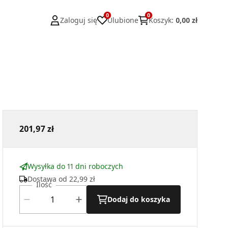
0
0
Zaloguj się
Ulubione
Koszyk
:
0,00 zł
201,97 zł
Wysyłka do 11 dni roboczych
Dostawa od
22,99 zł
Ilość
Dodaj do koszyka