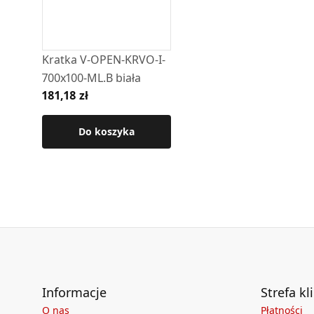
Kratka V-OPEN-KRVO-I-
700x100-ML.B biała
181,18 zł
Do koszyka
Informacje
Strefa kl
O nas
Płatności