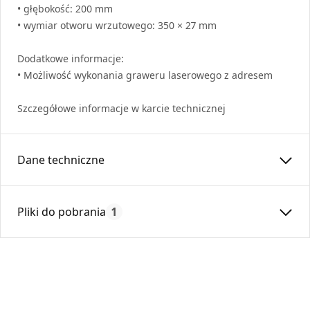
• głębokość: 200 mm
• wymiar otworu wrzutowego: 350 × 27 mm
Dodatkowe informacje:
• Możliwość wykonania graweru laserowego z adresem
Szczegółowe informacje w karcie technicznej
Dane techniczne
Czas gwarancji:
24
Pliki do pobrania
1
Karta Techniczna
Darco-Skrzynka na korespondencję.pdf