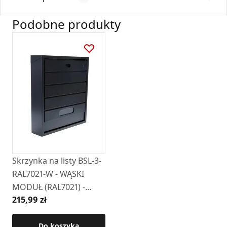
Podobne produkty
Instrukcja obsługi
DARCO-Instrukcja-montażu-skrzynki-BSL-1-
3.pdf
Skrzynka na listy BSL-3-
RAL7021-W - WĄSKI
MODUŁ (RAL7021) -
215,99 zł
wizjer i kluczyk z przodu
Do koszyka